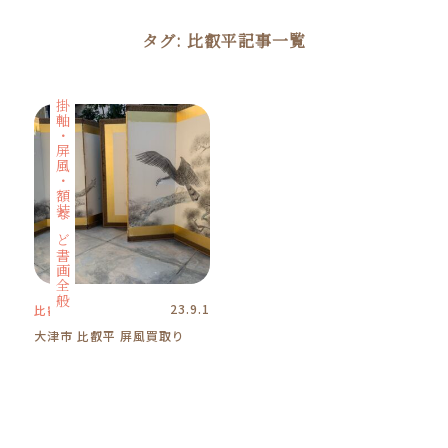
タグ:
比叡平
記事一覧
掛軸・屏風・額装など書画全般
23.9.1
比叡平
大津市 比叡平 屏風買取り