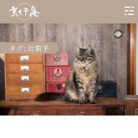
タグ:
比叡平