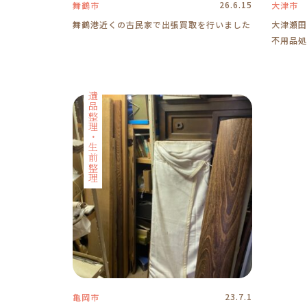
26.6.15
舞鶴市
大津市
舞鶴港近くの古民家で出張買取を行いました
大津瀬田
不用品処
遺品整理・生前整理
23.7.1
亀岡市