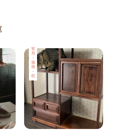
覧
家具・箪笥・机