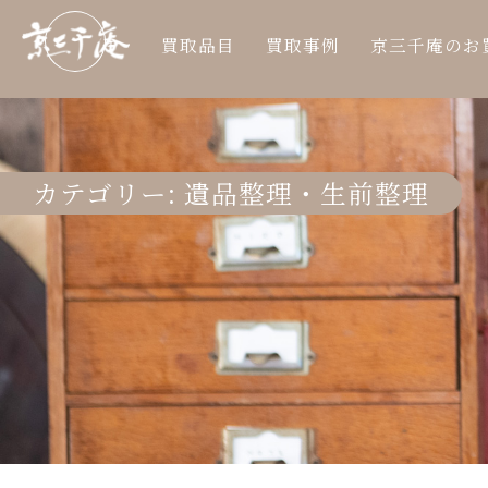
買取品目
買取事例
京三千庵のお
カテゴリー:
遺品整理・生前整理