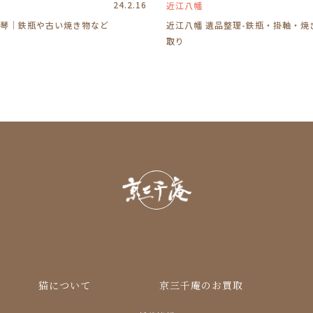
24.2.16
近江八幡
琴｜鉄瓶や古い焼き物など
近江八幡 遺品整理-鉄瓶・掛軸・焼
取り
猫について
京三千庵のお買取