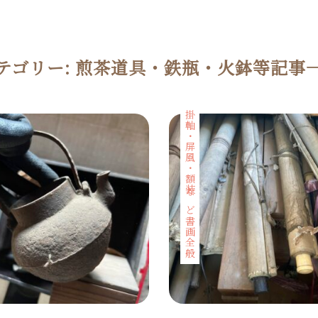
テゴリー:
煎茶道具・鉄瓶・火鉢等
記事
掛軸・屏風・額装など書画全般