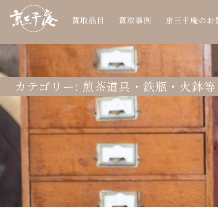
買取品目
買取事例
京三千庵のお
カテゴリー:
煎茶道具・鉄瓶・火鉢等