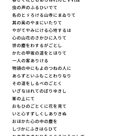
虫の声のふるひいでて
名のとゞろける山寺にまゐりて
其の奥のやまにいたりて
やがてやみにける心地するは
心の山花のさかひに入りて
世の塵をわするがごとし
かたの甲坂の道をとほりて
一人の客ありける
物語の中にもよのつねの人に
あらずといふもことわりなり
その道をしるべのごとく
いざなはれてのぼりゆきし
峯の上にて
おもひのごとくに花を見て
いと心すずしくしありきぬ
おほかた心の中の塵を
しづかにふきはらひて