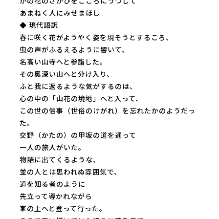
かの花のさかひをこころにうつして
あまねく人にみせまほし
◆ 現代語訳
春に咲く花がようやく姿を現そうとするころ、
虫の声がふるえるように響いて、
名高い山寺へと参詣した。
その奥深い山へと分け入り、
ふと我に返るような気がするのは、
心の中の「山花の境地」へと入って、
この世の俗事（世俗のけがれ）を忘れたかのようだっ
た。
交野（かたの）の甲坂の道を通って
一人の旅人がいた。
物語に出てくるような、
並の人とは思われぬ雰囲気で、
道を知る者のように
先立って導かれながら
峯の上へと登って行った。