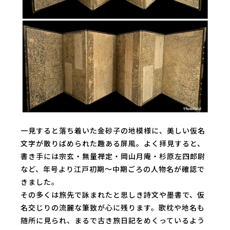
一見すると落ち着いた金砂子の地模様に、美しい仮名
文字が散りばめられた趣ある屏風。よく拝見すると、
書き手には宗玄・無量禅定・岡山月庵・杉原左四郎尉
など、年号より江戸初期～中期ごろの人物名が確認で
きました。
その多くは旅先で詠まれたと思しき詩文や墨書で、仮
名交じりの流麗な筆致が心に残ります。歌枕や地名も
随所に見られ、まるで古き旅日記をめくっているよう