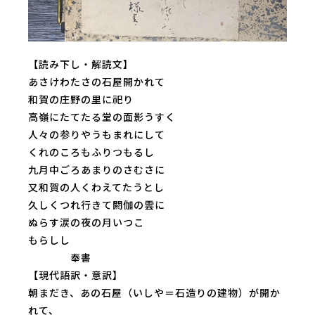
【読み下し・解読文】
あさけわたさの石屋開かれて
和賀の庄野の里に祀り
高嶺にたてたる堂の面影うすく
人々の参りやうもまれにして
くれのころもふりつもるし
九月中ごろあまりのさむさに
又和賀の人くわえてたうとし
久しくつれ行きて閼伽の雲に
ぬらす涙の夜の月いつこ
もらしし
奉書
【現代語訳・意訳】
朝まだき、あの石屋（いしや＝石造りの建物）が開か
れて、