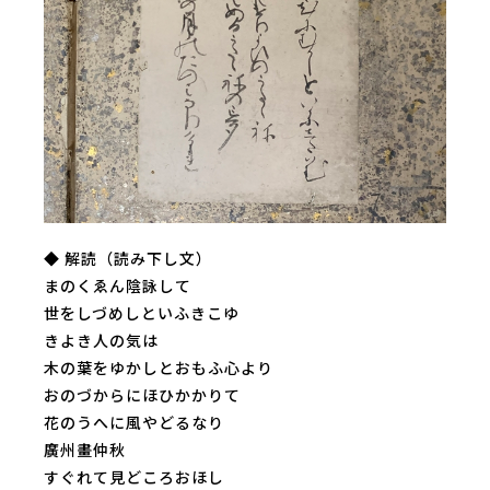
◆ 解読（読み下し文）
まのくゑん陰詠して
世をしづめしといふきこゆ
きよき人の気は
木の葉をゆかしとおもふ心より
おのづからにほひかかりて
花のうへに風やどるなり
廣州畫仲秋
すぐれて見どころおほし