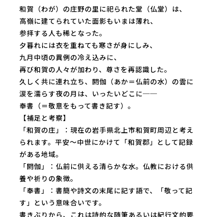
和賀（わが）の庄野の里に祀られた堂（仏堂）は、
高嶺に建てられていた面影もいまは薄れ、
参拝する人も稀となった。
夕暮れには衣を重ねても寒さが身にしみ、
九月中頃の異例の冷え込みに、
再び和賀の人々が加わり、尊さを再認識した。
久しく共に連れ立ち、閼伽（あか＝仏前の水）の雲に
涙を濡らす夜の月は、いったいどこに──
奉書（＝敬意をもって書き記す）。
【補足と考察】
「和賀の庄」：現在の岩手県北上市和賀町周辺と考え
られます。平安〜中世にかけて「和賀郡」として記録
がある地域。
「閼伽」：仏前に供える清らかな水。仏教における供
養や祈りの象徴。
「奉書」：書簡や詩文の末尾に記す語で、「敬って記
す」という意味合いです。
書きぶりから、これは詩的な随筆あるいは紀行文的要