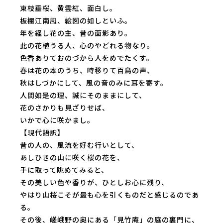
東枝垂桜、黄雲紅、面白し。
板欄江南風、絵図の如しといふ。
年を経し花の主、昔の面影あり。
此の花植うる人、心のやどれる物なり。
色香ありておのづから人をめでたくす。
春は花の本のうち、時移りて百鳥の声、
秋はしづかにして、風の音のみに耳を寄す。
人間如是の理、誠にそのままにして、
花のさかりも見ざりせば、
いかで心に咲かまし。
【現代語訳】
昔の人の、風流を好む行いとして、
あしひきの山に咲く桜の花を、
手に取って眺めてみると、
その美しい色や香りが、ひとしお心に残り、
やはり山桜こそが最も心を引くものだと感じるのであ
る。
その後、嵯峨野の奥にある「見竹庵」の庭の裏門に、