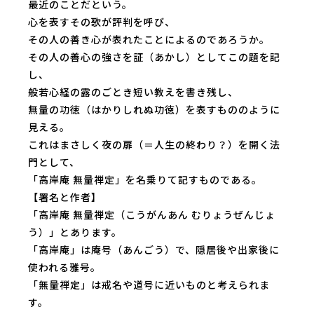
最近のことだという。
心を表すその歌が評判を呼び、
その人の善き心が表れたことによるのであろうか。
その人の善心の強さを証（あかし）としてこの題を記
し、
般若心経の露のごとき短い教えを書き残し、
無量の功徳（はかりしれぬ功徳）を表すもののように
見える。
これはまさしく夜の扉（＝人生の終わり？）を開く法
門として、
「高岸庵 無量禅定」を名乗りて記すものである。
【署名と作者】
「高岸庵 無量禅定（こうがんあん むりょうぜんじょ
う）」とあります。
「高岸庵」は庵号（あんごう）で、隠居後や出家後に
使われる雅号。
「無量禅定」は戒名や道号に近いものと考えられま
す。