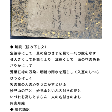
◆ 解読（読み下し文）
宝蓮寺にして 其の庭のさまを見て一句の賦をなす
骨大きくして身高く上り 耳長くして 面の花の色あ
ざやかにして
芳葉紅緑の万朶に明朝の雨水を廻らして入室のしつら
ひうるはしく
客の花の人の心をうごかすといふ
妙見山の花と 妙見山といふ名付きの花と
いづれを高しとすらん 人の名付きのよし
岡山月庵
◆ 現代語訳