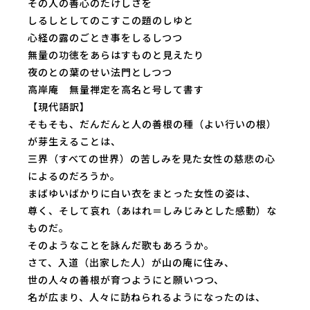
その人の善心のたけしさを
しるしとしてのこすこの題のしゆと
心経の露のごとき事をしるしつつ
無量の功徳をあらはすものと見えたり
夜のとの葉のせい法門としつつ
高岸庵 無量禅定を高名と号して書す
【現代語訳】
そもそも、だんだんと人の善根の種（よい行いの根）
が芽生えることは、
三界（すべての世界）の苦しみを見た女性の慈悲の心
によるのだろうか。
まばゆいばかりに白い衣をまとった女性の姿は、
尊く、そして哀れ（あはれ＝しみじみとした感動）な
ものだ。
そのようなことを詠んだ歌もあろうか。
さて、入道（出家した人）が山の庵に住み、
世の人々の善根が育つようにと願いつつ、
名が広まり、人々に訪ねられるようになったのは、