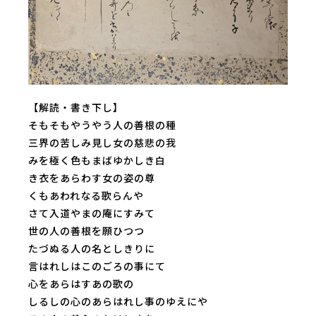
【解読・書き下し】
そもそもやうやう人の善根の種
三界の苦しみ見し女の慈悲の我
みを極く色もまばゆかしき白
き衣をあらわす女の姿の尊
くもあわれなる歌らんや
さて入道やまの庵にすみて
世の人の善根を願ひつつ
たづぬる人の名としきりに
言はれしはこのごろの事にて
心をあらはすあの歌の
しるしの心のあらはれし事のゆえにや